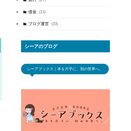
(29)
(10)
借金
(11)
(10)
(7)
ブログ運営
(33)
(26)
(20)
(10)
シーアのブログ
シーアブックス｜本を片手に、別の世界へ。