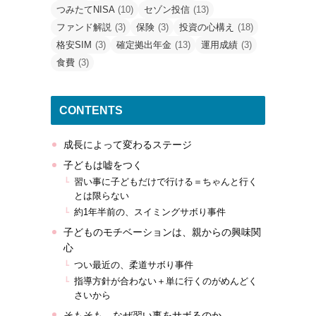
つみたてNISA
(10)
セゾン投信
(13)
ファンド解説
(3)
保険
(3)
投資の心構え
(18)
格安SIM
(3)
確定拠出年金
(13)
運用成績
(3)
食費
(3)
CONTENTS
成長によって変わるステージ
子どもは嘘をつく
習い事に子どもだけで行ける＝ちゃんと行く
とは限らない
約1年半前の、スイミングサボり事件
子どものモチベーションは、親からの興味関
心
つい最近の、柔道サボり事件
指導方針が合わない＋単に行くのがめんどく
さいから
そもそも、なぜ習い事をサボるのか