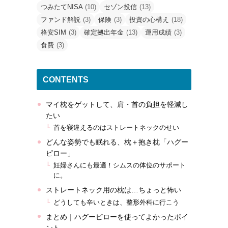
つみたてNISA
(10)
セゾン投信
(13)
ファンド解説
(3)
保険
(3)
投資の心構え
(18)
格安SIM
(3)
確定拠出年金
(13)
運用成績
(3)
食費
(3)
CONTENTS
マイ枕をゲットして、肩・首の負担を軽減し
たい
首を寝違えるのはストレートネックのせい
どんな姿勢でも眠れる、枕＋抱き枕「ハグー
ピロー」
妊婦さんにも最適！シムスの体位のサポート
に。
ストレートネック用の枕は…ちょっと怖い
どうしても辛いときは、整形外科に行こう
まとめ｜ハグーピローを使ってよかったポイ
ント