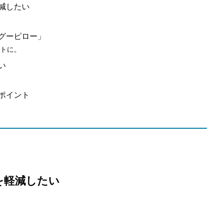
減したい
グーピロー」
トに。
い
ポイント
を軽減したい